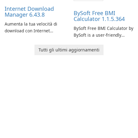
performance.
Internet Download
BySoft Free BMI
Manager 6.43.8
Calculator 1.1.5.364
Aumenta la tua velocità di
BySoft Free BMI Calculator by
download con Internet
BySoft is a user-friendly
Download Manager!
software application
designed to help you
Tutti gli ultimi aggiornamenti
calculate your Body Mass
Index quickly and accurately.