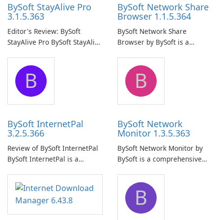
BySoft StayAlive Pro
BySoft Network Share
3.1.5.363
Browser 1.1.5.364
Editor's Review: BySoft
BySoft Network Share
StayAlive Pro BySoft StayAlive
Browser by BySoft is a
Pro is a reliable software
comprehensive software
application designed to
application that allows users
B
B
ensure the continuous and
to easily browse and manage
uninterrupted operation of
shared folders on their
your computer system.
network.
BySoft InternetPal
BySoft Network
3.2.5.366
Monitor 1.3.5.363
Review of BySoft InternetPal
BySoft Network Monitor by
BySoft InternetPal is a
BySoft is a comprehensive
comprehensive software
network monitoring software
application designed to
designed to help businesses
B
monitor your internet
effectively manage their
connection and provide real-
network infrastructure.
time insights into its