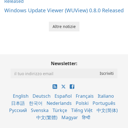
Windows Update Viewer (WUView) 0.8.0 Released
Altre notizie
Newsletter:
English
Deutsch
Español
Français
Italiano
日本語
한국어
Nederlands
Polski
Português
Русский
Svenska
Türkçe
Tiếng Việt
中文(简体)
中文(繁體)
Magyar
हिन्दी