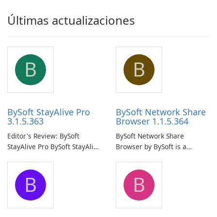
Últimas actualizaciones
B
B
BySoft StayAlive Pro
BySoft Network Share
3.1.5.363
Browser 1.1.5.364
Editor's Review: BySoft
BySoft Network Share
StayAlive Pro BySoft StayAlive
Browser by BySoft is a
Pro is a reliable software
comprehensive software
application designed to
application that allows users
B
B
ensure the continuous and
to easily browse and manage
uninterrupted operation of
shared folders on their
your computer system.
network.