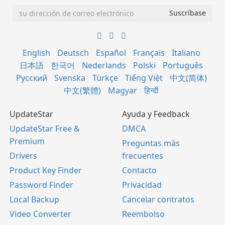
English
Deutsch
Español
Français
Italiano
日本語
한국어
Nederlands
Polski
Português
Русский
Svenska
Türkçe
Tiếng Việt
中文(简体)
中文(繁體)
Magyar
हिन्दी
UpdateStar
Ayuda y Feedback
UpdateStar Free &
DMCA
Premium
Preguntas más
Drivers
frecuentes
Product Key Finder
Contacto
Password Finder
Privacidad
Local Backup
Cancelar contratos
Video Converter
Reembolso