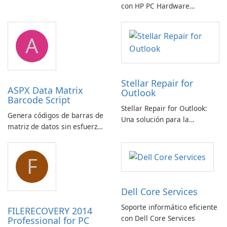
con HP PC Hardware
Diagnostics Windows
A
Stellar Repair for
ASPX Data Matrix
Outlook
Barcode Script
Stellar Repair for Outlook:
Genera códigos de barras de
Una solución para la
matriz de datos sin esfuerzo
recuperación de correo
con el script de código de
electrónico
barras de matriz de datos
F
ASPX
Dell Core Services
Soporte informático eficiente
FILERECOVERY 2014
con Dell Core Services
Professional for PC