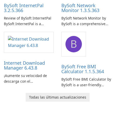
BySoft InternetPal
BySoft Network
3.2.5.366
Monitor 1.3.5.363
Review of BySoft InternetPal
BySoft Network Monitor by
BySoft InternetPal is a
BySoft is a comprehensive
comprehensive software
network monitoring software
application designed to
designed to help businesses
B
monitor your internet
effectively manage their
connection and provide real-
network infrastructure.
time insights into its
performance.
Internet Download
BySoft Free BMI
Manager 6.43.8
Calculator 1.1.5.364
¡Aumente su velocidad de
BySoft Free BMI Calculator by
descarga con el
BySoft is a user-friendly
Administrador de descargas
software application
de Internet!
designed to help you
Todas las últimas actualizaciones
calculate your Body Mass
Index quickly and accurately.